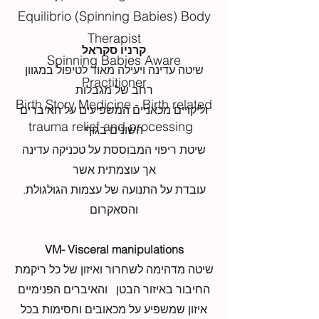
Equilibrio (Spinning Babies) Body
Therapist
קרניו סקראל
Spinning Babies Aware
שיטה עדינה ויעילה מאוד לטיפול במגוון
Practitioner
רחב של מגבלות
Birth Story Medicine - Birth related
וליקויים מכאניים המשפיעים על האיברים
trauma relief and processing
השונים בגוף
שיטת ריפוי המבוססת על טכניקה עדינה
אך עוצמתית אשר
.עובדת על התנועה של עצמות הגולגולת
והסאקרום
VM- Visceral manipulations
שיטה מדהימה לשחרור ואיזון של כל ריקמת
החיבור באיזור הבטן והאיברים הפנימיים
איזון שמשפיע על מכאובים וחסימות בכל