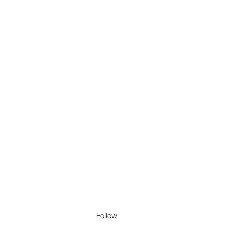
Follow