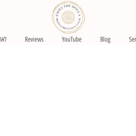
Ser
Blog
YouTube
Reviews
לאתר 