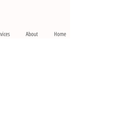
vices
About
Home